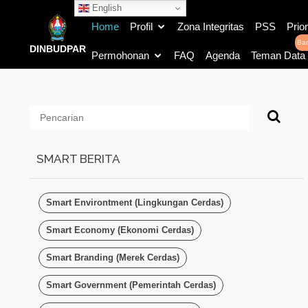
English
Home
Profil
Zona Integritas
PSS
Prior
Bar
DINBUDPAR
Permohonan
FAQ
Agenda
Teman Data
SMART BERITA
Smart Environtment (Lingkungan Cerdas)
Smart Economy (Ekonomi Cerdas)
Smart Branding (Merek Cerdas)
Smart Government (Pemerintah Cerdas)