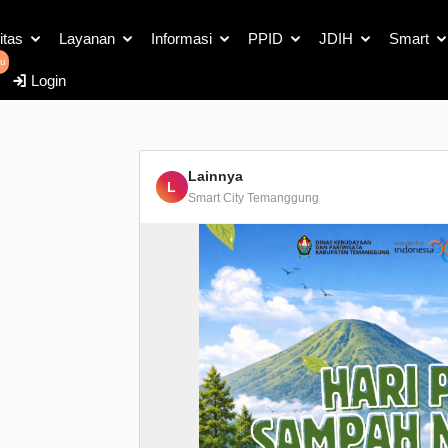
Detail Berita
itas
Layanan
Informasi
PPID
JDIH
Smart
u
Login
Lainnya
L
Smart City Temanggung