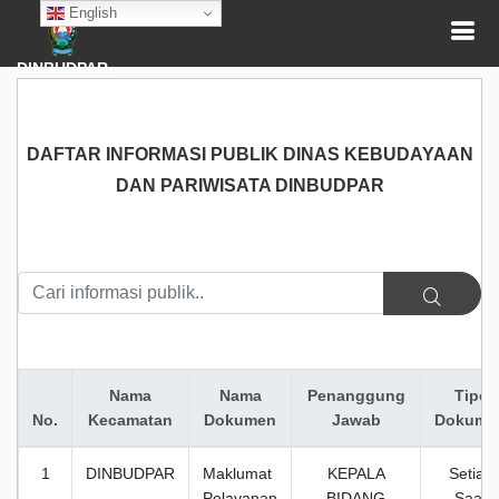
English
DINBUDPAR
DAFTAR INFORMASI PUBLIK DINAS KEBUDAYAAN
DAN PARIWISATA DINBUDPAR
Nama
Nama
Penanggung
Tipe
No.
Kecamatan
Dokumen
Jawab
Dokume
1
DINBUDPAR
Maklumat
KEPALA
Setiap
Pelayanan
BIDANG
Saat